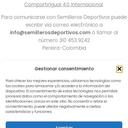
CompartirIgual 4.0 Internacional
.
Para comunicarse con Semilleros Deportivos puede
escribir vía correo electrónico a
info@semillerosdeportivos.com
ó llamar al
número 310 453 9242
Pereira-Colombia
Gestionar consentimiento
Para ofrecer las mejores experiencias, utilizamos tecnologías como
las cookies para almacenar y/o acceder a la información del
dispositivo. El consentimiento de estas tecnologías nos permitirá
procesar datos como el comportamiento de navegación o las
Todos los derechos reservados 2022.
identificaciones únicas en este sitio. No consentir o retirar el
consentimiento, puede afectar negativamente a ciertas
Funciona con
- Diseñado con el
Tema Hueman
características y funciones.
Aceptar