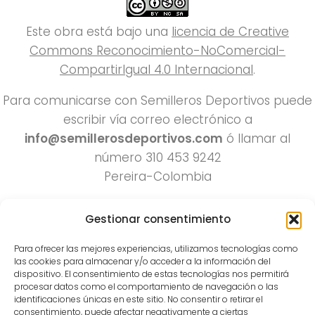
Este obra está bajo una
licencia de Creative
Commons Reconocimiento-NoComercial-
CompartirIgual 4.0 Internacional
.
Para comunicarse con Semilleros Deportivos puede
escribir vía correo electrónico a
info@semillerosdeportivos.com
ó llamar al
número 310 453 9242
Pereira-Colombia
Gestionar consentimiento
Para ofrecer las mejores experiencias, utilizamos tecnologías como
las cookies para almacenar y/o acceder a la información del
dispositivo. El consentimiento de estas tecnologías nos permitirá
procesar datos como el comportamiento de navegación o las
identificaciones únicas en este sitio. No consentir o retirar el
Todos los derechos reservados 2022.
consentimiento, puede afectar negativamente a ciertas