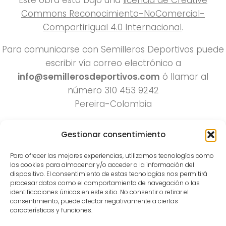
Este obra está bajo una
licencia de Creative
Commons Reconocimiento-NoComercial-
CompartirIgual 4.0 Internacional
.
Para comunicarse con Semilleros Deportivos puede
escribir vía correo electrónico a
info@semillerosdeportivos.com
ó llamar al
número 310 453 9242
Pereira-Colombia
Gestionar consentimiento
Para ofrecer las mejores experiencias, utilizamos tecnologías como
las cookies para almacenar y/o acceder a la información del
dispositivo. El consentimiento de estas tecnologías nos permitirá
procesar datos como el comportamiento de navegación o las
identificaciones únicas en este sitio. No consentir o retirar el
Todos los derechos reservados 2022.
consentimiento, puede afectar negativamente a ciertas
características y funciones.
Funciona con
- Diseñado con el
Tema Hueman