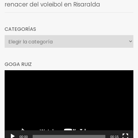
renacer del voleibol en Risaralda
CATEGORÍAS
Categorías
GOGA RUIZ
Reproductor
de
vídeo
00:00
00:15