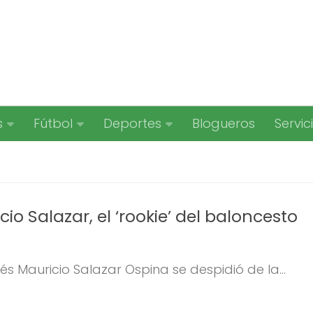
s
Fútbol
Deportes
Blogueros
Servic
io Salazar, el ‘rookie’ del baloncesto
és Mauricio Salazar Ospina se despidió de la...